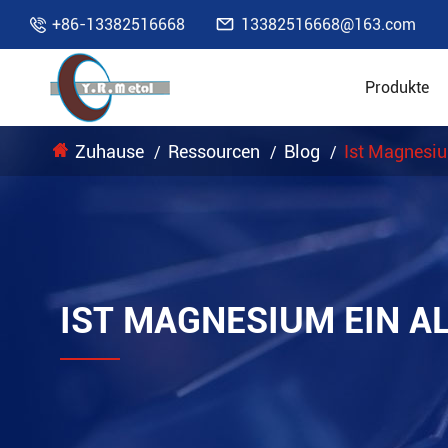

+86-13382516668
13382516668@163.com

Produkte
Zuhause
Ressourcen
Blog
Ist Magnesiu
IST MAGNESIUM EIN A