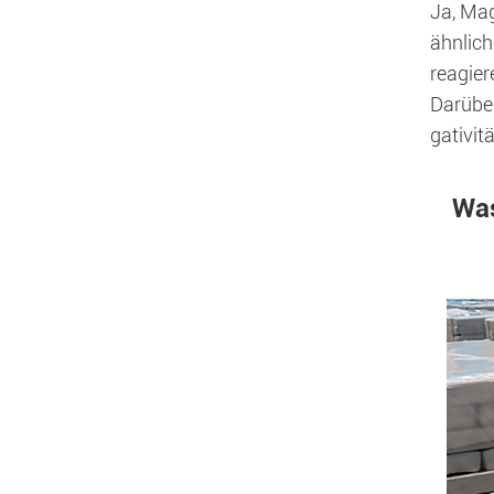
Ja, Mag
ähnlich
reagier
Darüber
gativit
Was