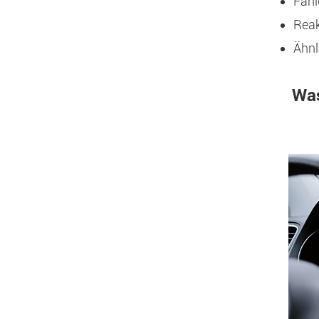
Fähi
Reak
Ähnl
Was