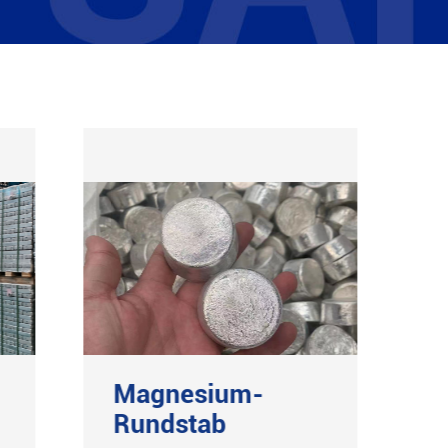
Magnesium-
Rundstab
a