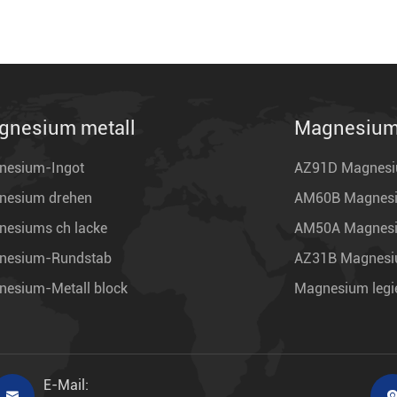
gnesium metall
Magnesium 
nesium-Ingot
AZ91D Magnesiu
nesium drehen
AM60B Magnesi
esiums ch lacke
AM50A Magnesiu
nesium-Rundstab
AZ31B Magnesiu
esium-Metall block
Magnesium legi
E-Mail:
