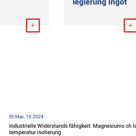
legierung Ingot
Mehr anzeigen

Mehr anzeig

Mar, 19 2024

Industrielle Widerstands fähigkeit: Magnesiums ch l
temperatur isolierung