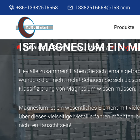

+86-13382516668
13382516668@163.com

Produkte
IST MAGNESIUM EIN M
Zuhause
Ressourcen
Video
Ist Magnesi
Hey alle zusammen! Haben Sie sich jemals gefragt,
wundere dich nicht mehr! Schauen Sie sich diesen i
Klassifizierung von Magnesium wissen müssen.
Magnesium ist ein wesentliches Element mit viel
über dieses vielseitige Metall erfahren möchten, b
nicht enttäuscht sein!