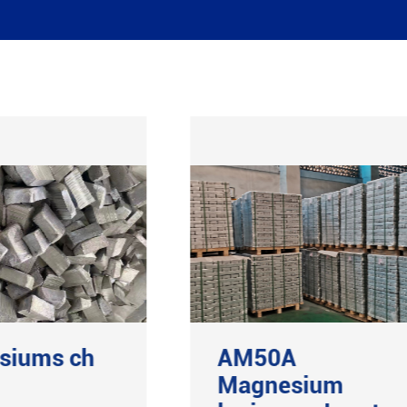
siums ch
AM50A
Magnesium