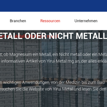
Branchen
Ressourcen
Unternehmen
ETALL ODER NICHT METAL
um ein Metall oder Nicht metall
 ob Magnesium ein Metall, ein Nicht metall oder ein Metal
nformativen Artikel von Yirui Metal mg an, der alles erklär
en wichtigen Anwendungen, von der Medizin bis zum Bau.
esuchen Sie die Website von Yirui Metal und lesen Sie den 