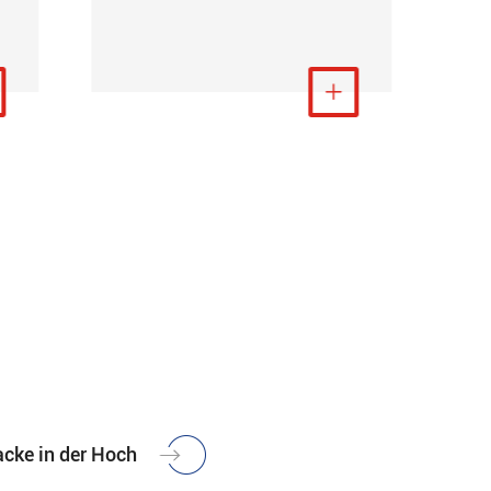
S
en
Mehr anzeigen

acke in der Hoch