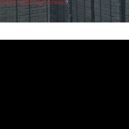
l Nicht metall oder Metalloid
?