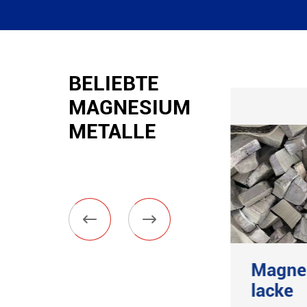
BELIEBTE
MAGNESIUM
METALLE


AZ91D
Magne
Magnesium
lacke