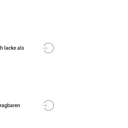
h lacke als
tragbaren