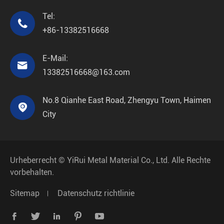
Tel:

+86-13382516668
E-Mail:

13382516668@163.com
No.8 Qianhe East Road, Zhengyu Town, Haimen

City
Urheberrecht ©
YiRui Metal Material Co., Ltd.
Alle Rechte
vorbehalten.
Sitemap
Datenschutz richtlinie




