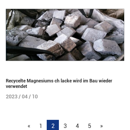
Recycelte Magnesiums ch lacke wird im Bau wieder
verwendet
2023 / 04 / 10
«
1
2
3
4
5
»